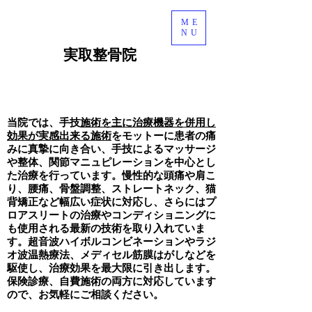
ME
NU
​実取整骨院
ライン予約
当院では、手技
施術を主に治療機器を併用し
効果が実感出来る施術
をモットーに
患者の痛
みに真摯に向き合い、手技によるマッサージ
や整体、関節マニュピレーションを中心とし
た治療を行っています。慢性的な頭痛や肩こ
り、腰痛、骨盤調整、ストレートネック、猫
背矯正など幅広い症状に対応し、さらにはプ
ロアスリートの治療やコンディショニングに
も使用される最新の技術を取り入れていま
す。超音波ハイボルコンビネーションやラジ
オ波温熱療法、メディセル筋膜はがしなどを
駆使し、治療効果を最大限に引き出します。
保険診療、自費施術の両方に対応しています
ので、お気軽にご相談ください。