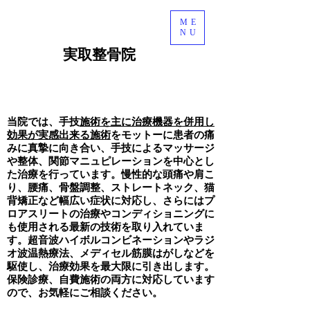
ME
NU
​実取整骨院
ライン予約
当院では、手技
施術を主に治療機器を併用し
効果が実感出来る施術
をモットーに
患者の痛
みに真摯に向き合い、手技によるマッサージ
や整体、関節マニュピレーションを中心とし
た治療を行っています。慢性的な頭痛や肩こ
り、腰痛、骨盤調整、ストレートネック、猫
背矯正など幅広い症状に対応し、さらにはプ
ロアスリートの治療やコンディショニングに
も使用される最新の技術を取り入れていま
す。超音波ハイボルコンビネーションやラジ
オ波温熱療法、メディセル筋膜はがしなどを
駆使し、治療効果を最大限に引き出します。
保険診療、自費施術の両方に対応しています
ので、お気軽にご相談ください。