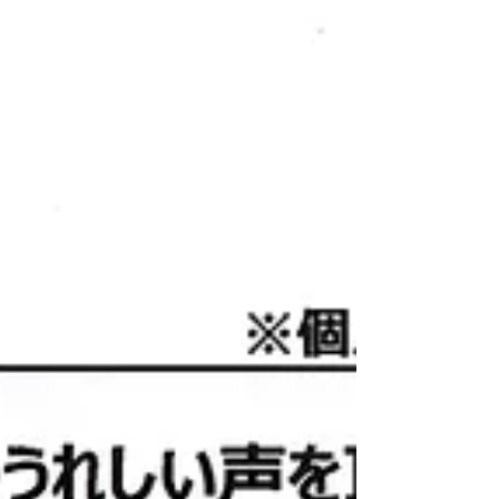
選手が、大阪国際女子マラソンに向けた合宿
期間中に「DENBA Health」を約1ヶ月間使
用した際のリアルな体験談です。 過酷なト
レーニングを積むマラソン選手が、一体どの
ような変化を実感したのでしょうか？ 🏃‍♂️ 1.
筋疲労の回復スピードが劇的にアップ 35km
や40kmといった長距離を走った後、いつも
なら翌日や走った直後に激しい疲労感が残る
そうですが、DENBAの空間で横になったり
寝たりしたところ、以下のような変化があっ
たと報告されています。 「いつもなら距離
を走った後にジョグする感覚より良かった」
「どれだけ疲労が溜まっていても、大きな練
習の直後にDENBAに寝転んでから動き始め
ると、ジョグのスタートがスムーズに楽にな
る」 「疲労回復を早めてくれると思った」...