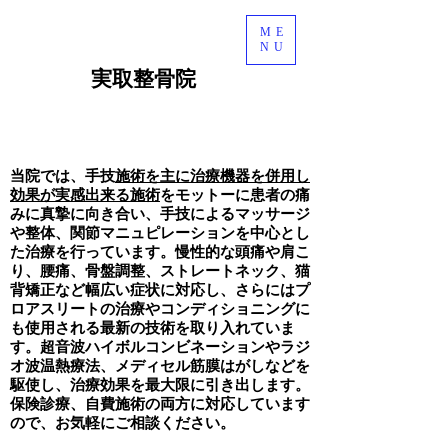
ME
NU
​実取整骨院
ライン予約
当院では、手技
施術を主に治療機器を併用し
効果が実感出来る施術
をモットーに
患者の痛
みに真摯に向き合い、手技によるマッサージ
や整体、関節マニュピレーションを中心とし
た治療を行っています。慢性的な頭痛や肩こ
り、腰痛、骨盤調整、ストレートネック、猫
背矯正など幅広い症状に対応し、さらにはプ
ロアスリートの治療やコンディショニングに
も使用される最新の技術を取り入れていま
す。超音波ハイボルコンビネーションやラジ
オ波温熱療法、メディセル筋膜はがしなどを
駆使し、治療効果を最大限に引き出します。
保険診療、自費施術の両方に対応しています
ので、お気軽にご相談ください。