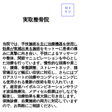
ME
NU
​実取整骨院
ライン予約
当院では、手技
施術を主に治療機器を併用し
効果が実感出来る施術
をモットーに
患者の痛
みに真摯に向き合い、手技によるマッサージ
や整体、関節マニュピレーションを中心とし
た治療を行っています。慢性的な頭痛や肩こ
り、腰痛、骨盤調整、ストレートネック、猫
背矯正など幅広い症状に対応し、さらにはプ
ロアスリートの治療やコンディショニングに
も使用される最新の技術を取り入れていま
す。超音波ハイボルコンビネーションやラジ
オ波温熱療法、メディセル筋膜はがしなどを
駆使し、治療効果を最大限に引き出します。
保険診療、自費施術の両方に対応しています
ので、お気軽にご相談ください。