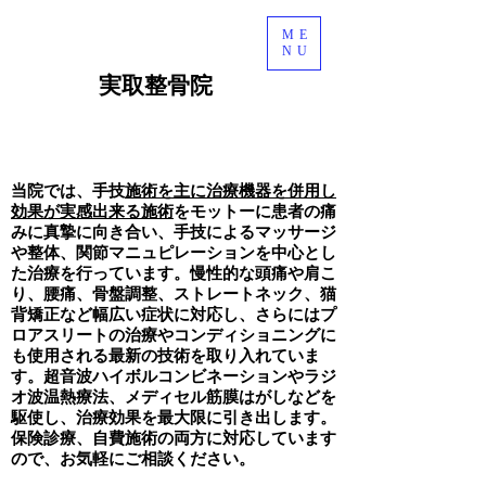
ME
NU
​実取整骨院
ライン予約
当院では、手技
施術を主に治療機器を併用し
効果が実感出来る施術
をモットーに
患者の痛
みに真摯に向き合い、手技によるマッサージ
や整体、関節マニュピレーションを中心とし
た治療を行っています。慢性的な頭痛や肩こ
り、腰痛、骨盤調整、ストレートネック、猫
背矯正など幅広い症状に対応し、さらにはプ
ロアスリートの治療やコンディショニングに
も使用される最新の技術を取り入れていま
す。超音波ハイボルコンビネーションやラジ
オ波温熱療法、メディセル筋膜はがしなどを
駆使し、治療効果を最大限に引き出します。
保険診療、自費施術の両方に対応しています
ので、お気軽にご相談ください。