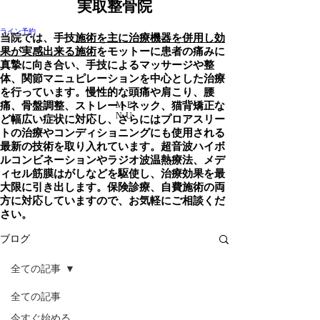
​実取整骨院
ライン予約
当院では、手技
施術を主に治療機器を併用し効
果が実感出来る施術
をモットーに
患者の痛みに
真摯に向き合い、手技によるマッサージや整
体、関節マニュピレーションを中心とした治療
を行っています。慢性的な頭痛や肩こり、腰
痛、骨盤調整、ストレートネック、猫背矯正な
ME
NU
ど幅広い症状に対応し、さらにはプロアスリー
トの治療やコンディショニングにも使用される
最新の技術を取り入れています。超音波ハイボ
ルコンビネーションやラジオ波温熱療法、メデ
ィセル筋膜はがしなどを駆使し、治療効果を最
大限に引き出します。保険診療、自費施術の両
方に対応していますので、お気軽にご相談くだ
さい。
ブログ
全ての記事
全ての記事
今すぐ始める