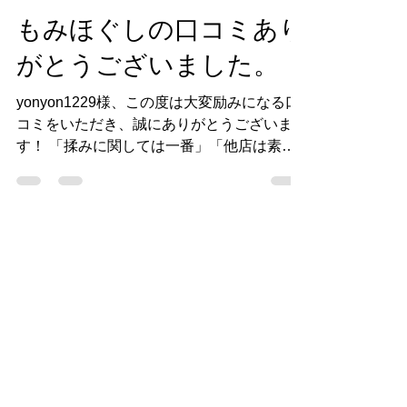
実取整骨院
5月25日
読了時間: 1分
もみほぐしの口コミあり
がとうございました。
yonyon1229様、この度は大変励みになる口
コミをいただき、誠にありがとうございま
す！ 「揉みに関しては一番」「他店は素人
に感じる位」とまで仰っていただけて、施術
家としてこれ以上ない喜びです。一度他のお
店を経験されたからこそ、当院の手技の違い
をそのように実感していただけたことは、本
当に大きな自信になります。 当院では最新
の治療機器も多数導入しておりますが、やは
りすべての基本は、患者様一人ひとりのお身
体の状態を直接手で確かめながら行う「手技
療法」だと考えております。そのこだわりが
yonyon1229様にしっかりと伝わり、こうし