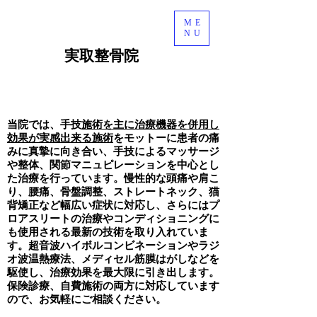
ME
NU
​実取整骨院
ライン予約
当院では、手技
施術を主に治療機器を併用し
効果が実感出来る施術
をモットーに
患者の痛
みに真摯に向き合い、手技によるマッサージ
や整体、関節マニュピレーションを中心とし
た治療を行っています。慢性的な頭痛や肩こ
り、腰痛、骨盤調整、ストレートネック、猫
背矯正など幅広い症状に対応し、さらにはプ
ロアスリートの治療やコンディショニングに
も使用される最新の技術を取り入れていま
す。超音波ハイボルコンビネーションやラジ
オ波温熱療法、メディセル筋膜はがしなどを
駆使し、治療効果を最大限に引き出します。
保険診療、自費施術の両方に対応しています
ので、お気軽にご相談ください。