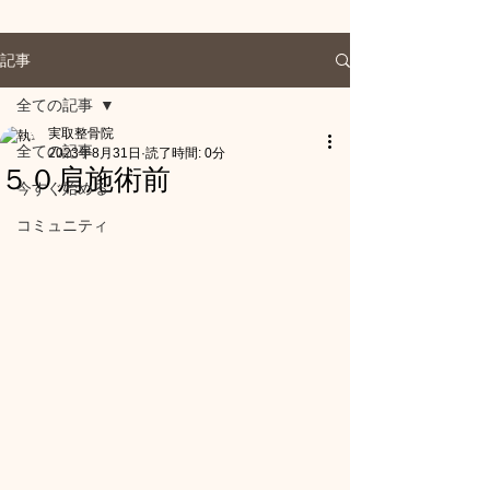
記事
全ての記事
実取整骨院
全ての記事
2023年8月31日
読了時間: 0分
５０肩施術前
今すぐ始める
コミュニティ