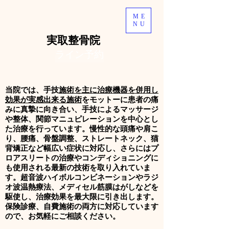
ME
NU
​実取整骨院
ライン予約
当院では、手技
施術を主に治療機器を併用し
効果が実感出来る施術
をモットーに
患者の痛
みに真摯に向き合い、手技によるマッサージ
や整体、関節マニュピレーションを中心とし
た治療を行っています。慢性的な頭痛や肩こ
り、腰痛、骨盤調整、ストレートネック、猫
背矯正など幅広い症状に対応し、さらにはプ
ロアスリートの治療やコンディショニングに
も使用される最新の技術を取り入れていま
す。超音波ハイボルコンビネーションやラジ
オ波温熱療法、メディセル筋膜はがしなどを
駆使し、治療効果を最大限に引き出します。
保険診療、自費施術の両方に対応しています
ので、お気軽にご相談ください。