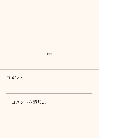
コメント
コメントを追加…
相乗効果が凄い！】
トップアスリー
DENBA×酸素カプセルで疲
感！DENBAが
労回復・お身体のメンテ
きの「疲労回復
ナンスを劇的に進化させ
ンディショニン
る方法