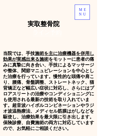
ME
NU
​実取整骨院
ライン予約
当院では、手技
施術を主に治療機器を併用し
効果が実感出来る施術
をモットーに
患者の痛
みに真摯に向き合い、手技によるマッサージ
や整体、関節マニュピレーションを中心とし
た治療を行っています。慢性的な頭痛や肩こ
り、腰痛、骨盤調整、ストレートネック、猫
背矯正など幅広い症状に対応し、さらにはプ
ロアスリートの治療やコンディショニングに
も使用される最新の技術を取り入れていま
す。超音波ハイボルコンビネーションやラジ
オ波温熱療法、メディセル筋膜はがしなどを
駆使し、治療効果を最大限に引き出します。
保険診療、自費施術の両方に対応しています
ので、お気軽にご相談ください。