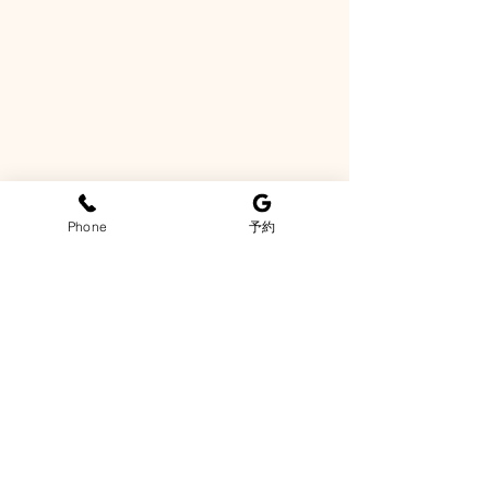
労回復・お身体のメンテ
きの「疲労回復
ナンスを劇的に進化させ
ンディショニン
る方法
Phone
予約