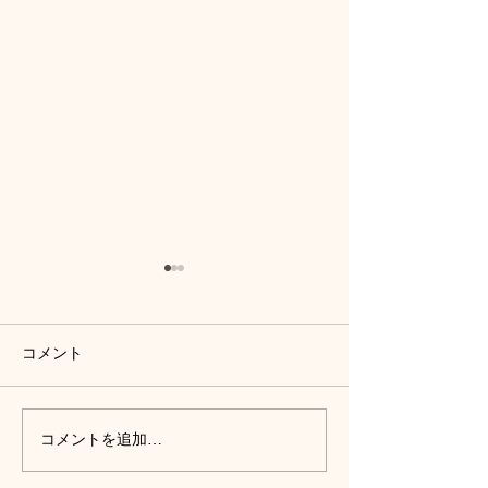
コメント
コメントを追加…
相乗効果が凄い！】
トップアスリー
DENBA×酸素カプセルで疲
感！DENBAが