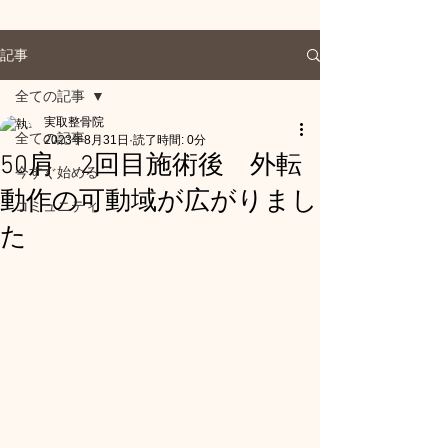
記事
全ての記事
実取整骨院
全ての記事
2023年8月31日
読了時間: 0分
50肩 2回目施術後 外転
今すぐ始める
動作の可動域が広がりまし
コミュニティ
た