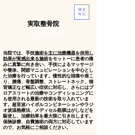
ME
NU
​実取整骨院
ライン予約
当院では、手技
施術を主に治療機器を併用し
効果が実感出来る施術
をモットーに
患者の痛
みに真摯に向き合い、手技によるマッサージ
や整体、関節マニュピレーションを中心とし
た治療を行っています。慢性的な頭痛や肩こ
り、腰痛、骨盤調整、ストレートネック、猫
背矯正など幅広い症状に対応し、さらにはプ
ロアスリートの治療やコンディショニングに
も使用される最新の技術を取り入れていま
す。超音波ハイボルコンビネーションやラジ
オ波温熱療法、メディセル筋膜はがしなどを
駆使し、治療効果を最大限に引き出します。
保険診療、自費施術の両方に対応しています
ので、お気軽にご相談ください。