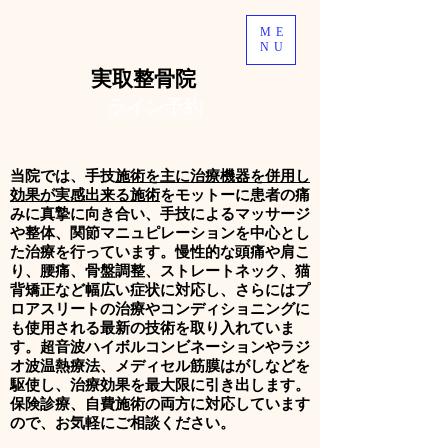
ME
NU
​実取整骨院
ライン予約
当院では、手技
施術を主に治療機器を併用し
効果が実感出来る施術
をモットーに
患者の痛
みに真摯に向き合い、手技によるマッサージ
や整体、関節マニュピレーションを中心とし
た治療を行っています。慢性的な頭痛や肩こ
り、腰痛、骨盤調整、ストレートネック、猫
背矯正など幅広い症状に対応し、さらにはプ
ロアスリートの治療やコンディショニングに
も使用される最新の技術を取り入れていま
す。超音波ハイボルコンビネーションやラジ
オ波温熱療法、メディセル筋膜はがしなどを
駆使し、治療効果を最大限に引き出します。
保険診療、自費施術の両方に対応しています
ので、お気軽にご相談ください。