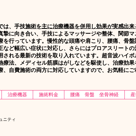
では、手技
施術を主に治療機器を併用し効果が実感出来
真摯に向き合い、手技によるマッサージや整体、関節マ
療を行っています。慢性的な頭痛や肩こり、腰痛、骨盤
正など幅広い症状に対応し、さらにはプロアスリートの
用される最新の技術を取り入れています。超音波ハイボ
熱療法、メディセル筋膜はがしなどを駆使し、治療効果
療、自費施術の両方に対応していますので、お気軽にご
治療機器
施術料金
腰痛 骨盤 坐骨神経
産
ュニティ