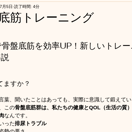
年7月5日
読了時間: 4分
底筋トレーニング
で骨盤底筋を効率UP！新しいトレー
解説
てますか？
言葉、聞いたことはあっても、実際に意識して鍛えてい
、この
骨盤底筋群は、私たちの健康とQOL（生活の質
肉
なんです。
いった
排尿トラブル
姿勢の悪さ