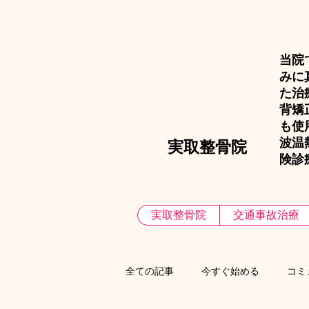
当院
みに
た治
背矯
も使
波温
​実取整骨院
険診
実取整骨院
交通事故治療
全ての記事
今すぐ始める
コミ