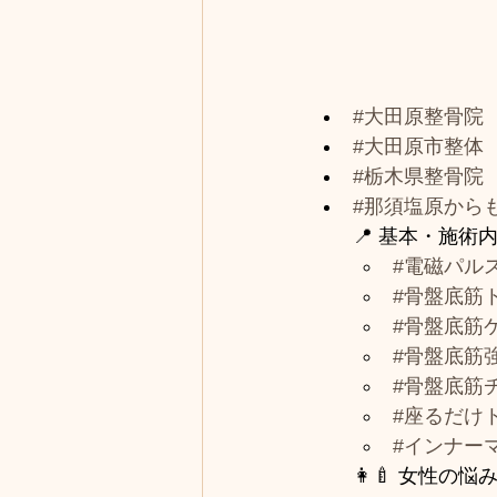
#大田原整骨院
#大田原市整体
#栃木県整骨院
#那須塩原から
📍 基本・施術
#電磁パル
#骨盤底筋
#骨盤底筋
#骨盤底筋
#骨盤底筋
#座るだけ
#インナー
👩‍🍼 女性の